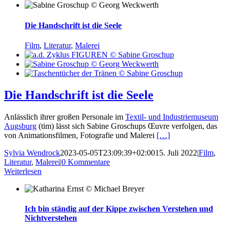
Die Handschrift ist die Seele
Film
,
Literatur
,
Malerei
Die Handschrift ist die Seele
Anlässlich ihrer großen Personale im
Textil- und Industriemuseum
Augsburg
(tim) lässt sich Sabine Groschups Œuvre verfolgen, das
von Animationsfilmen, Fotografie und Malerei
[…]
Sylvia Wendrock
2023-05-05T23:09:39+02:00
15. Juli 2022
|
Film
,
Literatur
,
Malerei
|
0 Kommentare
Weiterlesen
Ich bin ständig auf der Kippe zwischen Verstehen und
Nichtverstehen