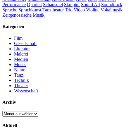
Performance
Quartett
Schauspiel
Skulptur
Sound Art
Soundtrack
Sprache
Sprachkunst
Tanztheater
Trio
Video
Violine
Vokalmusik
Zeitgenössische Musik
Kategorien
Film
Gesellschaft
Literatur
Malerei
Medien
Musik
Natur
Tanz
Technik
Theater
Wissenschaft
Archiv
Archiv
Aktuell