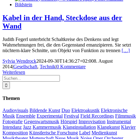
Kabel in der Hand, Steckdose aus der
Wand
Judith Fegerl unterbricht Schaltkreise des Denkens und legt
Wahrnehmungen frei, die den Gegenstand emanzipieren. Sie setzt
nüchtern-klare Schnitte, um Objekt von Funktion zu trennen
[…]
Sylvia Wendrock
2024-09-30T14:36:27+02:00
8. August
2014
|
Gesellschaft
,
Technik
|
0 Kommentare
Weiterlesen
Suche
nach:
Themen
Audiovisuals
Bildende Kunst
Duo
Elektroakustik
Elektronische
Musik
Ensemble
Experimental
Festival
Field Recordings
Filmmusik
Fotografie
Gegenwartsmusik
Hörspiel
Improvisation
Instrumental
Intendanz
Jazz
Kammermusik
Klanginstallation
Klangkunst
Klavier
Komposition
Künstlerische Forschung
Label
Medienkunst
Musiktheater
Mutterschaft
Neue Musik
Noise
Oper
Orchester