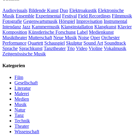
Audiovisuals
Bildende Kunst
Duo
Elektroakustik
Elektronische
Musik
Ensemble
Experimental
Festival
Field Recordings
Filmmusik
Fotografie
Gegenwartsmusik
Hörspiel
Improvisation
Instrumental
Intendanz
Jazz
Kammermusik
Klanginstallation
Klangkunst
Klavier
Komposition
Künstlerische Forschung
Label
Medienkunst
Musiktheater
Mutterschaft
Neue Musik
Noise
Oper
Orchester
Performance
Quartett
Schauspiel
Skulptur
Sound Art
Soundtrack
Sprache
Sprachkunst
Tanztheater
Trio
Video
Violine
Vokalmusik
Zeitgenössische Musik
Kategorien
Film
Gesellschaft
Literatur
Malerei
Medien
Musik
Natur
Tanz
Technik
Theater
Wissenschaft