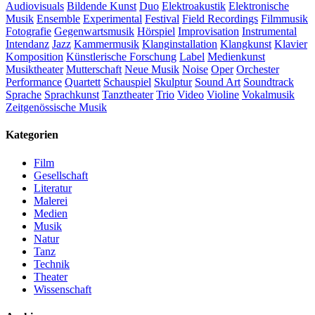
Audiovisuals
Bildende Kunst
Duo
Elektroakustik
Elektronische
Musik
Ensemble
Experimental
Festival
Field Recordings
Filmmusik
Fotografie
Gegenwartsmusik
Hörspiel
Improvisation
Instrumental
Intendanz
Jazz
Kammermusik
Klanginstallation
Klangkunst
Klavier
Komposition
Künstlerische Forschung
Label
Medienkunst
Musiktheater
Mutterschaft
Neue Musik
Noise
Oper
Orchester
Performance
Quartett
Schauspiel
Skulptur
Sound Art
Soundtrack
Sprache
Sprachkunst
Tanztheater
Trio
Video
Violine
Vokalmusik
Zeitgenössische Musik
Kategorien
Film
Gesellschaft
Literatur
Malerei
Medien
Musik
Natur
Tanz
Technik
Theater
Wissenschaft