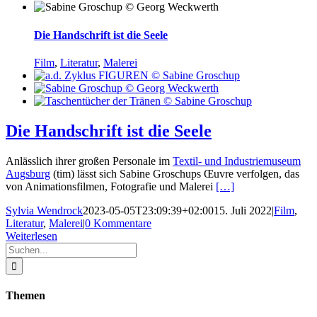
Die Handschrift ist die Seele
Film
,
Literatur
,
Malerei
Die Handschrift ist die Seele
Anlässlich ihrer großen Personale im
Textil- und Industriemuseum
Augsburg
(tim) lässt sich Sabine Groschups Œuvre verfolgen, das
von Animationsfilmen, Fotografie und Malerei
[…]
Sylvia Wendrock
2023-05-05T23:09:39+02:00
15. Juli 2022
|
Film
,
Literatur
,
Malerei
|
0 Kommentare
Weiterlesen
Suche
nach:
Themen