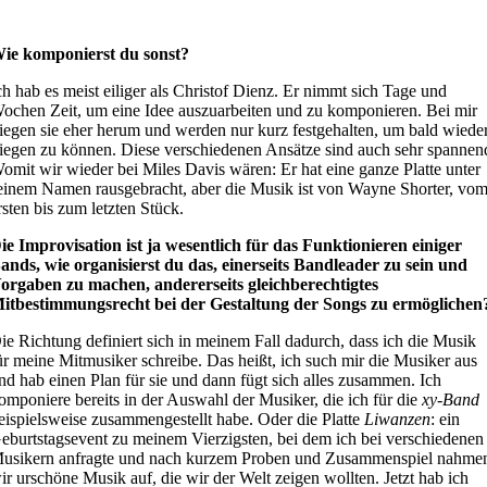
ie komponierst du sonst?
ch hab es meist eiliger als Christof Dienz. Er nimmt sich Tage und
ochen Zeit, um eine Idee auszuarbeiten und zu komponieren. Bei mir
liegen sie eher herum und werden nur kurz festgehalten, um bald wiede
liegen zu können. Diese verschiedenen Ansätze sind auch sehr spannen
omit wir wieder bei Miles Davis wären: Er hat eine ganze Platte unter
einem Namen rausgebracht, aber die Musik ist von Wayne Shorter, vo
rsten bis zum letzten Stück.
ie Improvisation ist ja wesentlich für das Funktionieren einiger
ands, wie organisierst du das, einerseits Bandleader zu sein und
orgaben zu machen, andererseits gleichberechtigtes
itbestimmungsrecht bei der Gestaltung der Songs zu ermöglichen
ie Richtung definiert sich in meinem Fall dadurch, dass ich die Musik
ür meine Mitmusiker schreibe. Das heißt, ich such mir die Musiker aus
nd hab einen Plan für sie und dann fügt sich alles zusammen. Ich
omponiere bereits in der Auswahl der Musiker, die ich für die
xy-Band
eispielsweise zusammengestellt habe. Oder die Platte
Liwanzen
: ein
eburtstagsevent zu meinem Vierzigsten, bei dem ich bei verschiedenen
usikern anfragte und nach kurzem Proben und Zusammenspiel nahme
ir urschöne Musik auf, die wir der Welt zeigen wollten. Jetzt hab ich