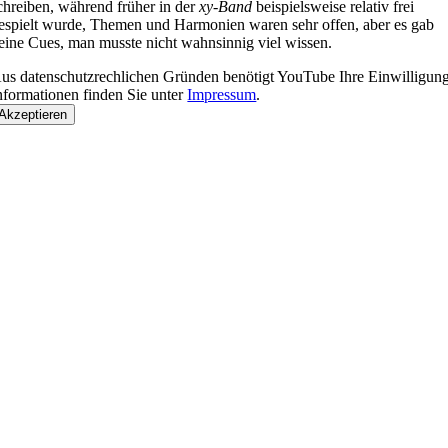
chreiben, während früher in der
xy-Band
beispielsweise relativ frei
espielt wurde, Themen und Harmonien waren sehr offen, aber es gab
eine Cues, man musste nicht wahnsinnig viel wissen.
us datenschutzrechlichen Gründen benötigt YouTube Ihre Einwilligu
nformationen finden Sie unter
Impressum
.
Akzeptieren