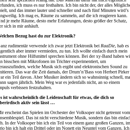
efunden, ich muss es nur festhalten. Ich bin nicht der, der alles Möglich
pielt, und das immer lauter und schneller und nach fünf Minuten wird’s
angweilig. Ich mag es, Räume zu sammeln, auf die ich reagieren kann.
nd je mehr Räume, desto mehr Erfahrungen, desto größer der Schatz,
er sich in mir anhäuft.
elchen Bezug hast du zur Elektronik?
anz rudimentär verwende ich zwar jetzt Elektronik bei
RaaDie
, hab es
igentlich aber immer vermieden, zu tun. Ich wollte einfach durch mein
nstrument ohne Hilfsmittel sprechen können. Bei der xy-Band haben wi
in bisschen mit Mikrofonen im Trichter experimentiert, um
erauszufinden, welche Musik sich ergibt und elektronischen Sound zu
mitieren. Das war die Zeit damals, der Drum’n’Bass von Herbert Pirker
ar ein Teil davon. Aber Musiker ändern sich so wahnsinnig schnell, m
ann sagen jährlich. Mein Weg war es jedenfalls nicht, an so einem
mpuls verbissen festzuhalten.
s ist wahrscheinlich die Leidenschaft für etwas, die dich so
berirdisch aktiv sein lässt …
ir erscheint das Spielen im Orchester der Volksoper nicht getrennt vo
nsemblespiel. Das ist nicht verschiedene Musik, sondern das bin einfac
ch. In der Volksoper bin ich ein Teil von einem ganz großen Ganzen, i
rio bin ich halt ein Drittel oder im Nonett ein Neuntel vom Ganzen. Ich