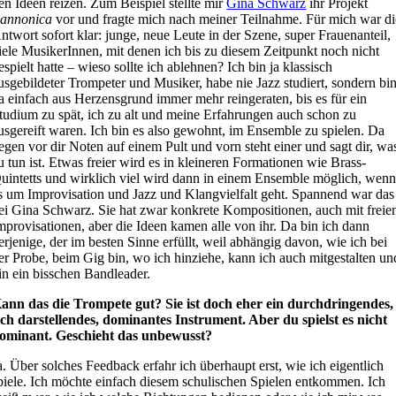
en Ideen reizen. Zum Beispiel stellte mir
Gina Schwarz
ihr Projekt
annonica
vor und fragte mich nach meiner Teilnahme. Für mich war di
ntwort sofort klar: junge, neue Leute in der Szene, super Frauenanteil,
iele MusikerInnen, mit denen ich bis zu diesem Zeitpunkt noch nicht
espielt hatte – wieso sollte ich ablehnen? Ich bin ja klassisch
usgebildeter Trompeter und Musiker, habe nie Jazz studiert, sondern bi
a einfach aus Herzensgrund immer mehr reingeraten, bis es für ein
tudium zu spät, ich zu alt und meine Erfahrungen auch schon zu
usgereift waren. Ich bin es also gewohnt, im Ensemble zu spielen. Da
iegen vor dir Noten auf einem Pult und vorn steht einer und sagt dir, wa
u tun ist. Etwas freier wird es in kleineren Formationen wie Brass-
uintetts und wirklich viel wird dann in einem Ensemble möglich, wen
s um Improvisation und Jazz und Klangvielfalt geht. Spannend war das
ei Gina Schwarz. Sie hat zwar konkrete Kompositionen, auch mit freie
mprovisationen, aber die Ideen kamen alle von ihr. Da bin ich dann
erjenige, der im besten Sinne erfüllt, weil abhängig davon, wie ich bei
er Probe, beim Gig bin, wo ich hinziehe, kann ich auch mitgestalten un
in ein bisschen Bandleader.
ann das die Trompete gut? Sie ist doch eher ein durchdringendes,
ich darstellendes, dominantes Instrument. Aber du spielst es nicht
ominant. Geschieht das unbewusst?
a. Über solches Feedback erfahr ich überhaupt erst, wie ich eigentlich
piele. Ich möchte einfach diesem schulischen Spielen entkommen. Ich