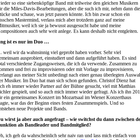
ieder so eine siebenköpfige Band mit teilweise den gleichen Musikern
ür die Miles-Davis-Bearbeitungen, aber die such ich mir, nehm dann di
tücke und schaue, was jetzt passen könnte. Ich bin zwar schon ein
isschen Mastermind, verlass mich aber trotzdem ganz auf meine
itmusiker, weil ich sie ja bewusst ausgesucht habe und meine
ompositionen auch sehr weit anlege. Es kann deshalb nicht entgleiten.
ng ist es nur im Duo …
 weil wir da wahnsinnig viel geprobt haben vorher. Sehr viel
emeinsam ausprobiert, einstudiert und dann aufgeführt haben. Es sind
otal verschiedene Zugangsweisen, die ich da verwende. Zusammen zu
ommen und frei zu improvisieren oder mit Vorlage zu improvisieren,
erlangt aus meiner Sicht unbedingt nach einer genau überlegten Auswa
er Musiker. Im Duo hat man sich schon gefunden. Christof Dienz hat
ich eh immer wieder Partner auf der Bühne gesucht, viel mit Matthias
ichler gespielt, und so auch mich immer wieder gefragt. Als ich ihn 20
ür ein gemeinsames Konzert im Mozartsaal im Wiener Konzerthaus
ragte, war das der Beginn eines festen Zusammenspiels. Und so
ntstehen neue Projekte und Bands.
u wirst ja aber auch angefragt – wie switchst du dann zwischen d
unktion als Bandleader und Bandmitglied?
h, ich geh da wahrscheinlich sehr naiv ran und lass mich einfach von