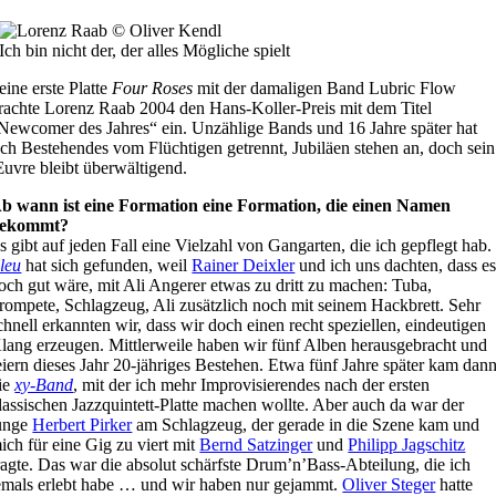
Ich bin nicht der, der alles Mögliche spielt
eine erste Platte
Four Roses
mit der damaligen Band Lubric Flow
rachte Lorenz Raab 2004 den Hans-Koller-Preis mit dem Titel
Newcomer des Jahres“ ein. Unzählige Bands und 16 Jahre später hat
ich Bestehendes vom Flüchtigen getrennt, Jubiläen stehen an, doch sein
uvre bleibt überwältigend.
b wann ist eine Formation eine Formation, die einen Namen
ekommt?
s gibt auf jeden Fall eine Vielzahl von Gangarten, die ich gepflegt hab.
leu
hat sich gefunden, weil
Rainer Deixler
und ich uns dachten, dass e
och gut wäre, mit Ali Angerer etwas zu dritt zu machen: Tuba,
rompete, Schlagzeug, Ali zusätzlich noch mit seinem Hackbrett. Sehr
chnell erkannten wir, dass wir doch einen recht speziellen, eindeutigen
lang erzeugen. Mittlerweile haben wir fünf Alben herausgebracht und
eiern dieses Jahr 20-jähriges Bestehen. Etwa fünf Jahre später kam dan
ie
xy-Band
, mit der ich mehr Improvisierendes nach der ersten
lassischen Jazzquintett-Platte machen wollte. Aber auch da war der
unge
Herbert Pirker
am Schlagzeug, der gerade in die Szene kam und
ich für eine Gig zu viert mit
Bernd Satzinger
und
Philipp Jagschitz
ragte. Das war die absolut schärfste Drum’n’Bass-Abteilung, die ich
emals erlebt habe … und wir haben nur gejammt.
Oliver Steger
hatte