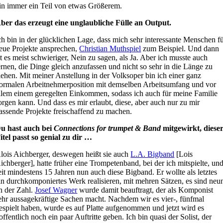
in immer ein Teil von etwas Größerem.
ber das erzeugt eine unglaubliche Fülle an Output.
ch bin in der glücklichen Lage, dass mich sehr interessante Menschen f
eue Projekte ansprechen,
Christian Muthspiel
zum Beispiel. Und dann
st es meist schwieriger, Nein zu sagen, als Ja. Aber ich musste auch
ernen, die Dinge gleich anzufassen und nicht so sehr in die Länge zu
iehen. Mit meiner Anstellung in der Volksoper bin ich einer ganz
ormalen Arbeitnehmerposition mit demselben Arbeitsumfang und vor
llem einem geregelten Einkommen, sodass ich auch für meine Familie
orgen kann. Und dass es mir erlaubt, diese, aber auch nur zu mir
assende Projekte freischaffend zu machen.
u hast auch bei
Connections for trumpet & Band
mitgewirkt, diese
itel passt so genial zu dir …
lois Aichberger, deswegen heißt sie auch
L.A. Bigband
[Lois
ichberger], hatte früher eine Trompetenband, bei der ich mitspielte, un
eit mindestens 15 Jahren nun auch diese Bigband. Er wollte als letztes
in durchkomponiertes Werk realisieren, mit mehren Sätzen, es sind neu
n der Zahl.
Josef Wagner
wurde damit beauftragt, der als Komponist
ehr aussagekräftige Sachen macht. Nachdem wir es vier-, fünfmal
espielt haben, wurde es auf Platte aufgenommen und jetzt wird es
offentlich noch ein paar Auftritte geben. Ich bin quasi der Solist, der