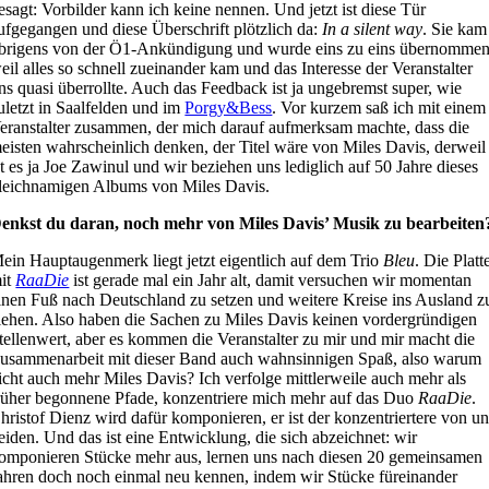
esagt: Vorbilder kann ich keine nennen. Und jetzt ist diese Tür
ufgegangen und diese Überschrift plötzlich da:
In a silent way
. Sie kam
brigens von der Ö1-Ankündigung und wurde eins zu eins übernommen
eil alles so schnell zueinander kam und das Interesse der Veranstalter
ns quasi überrollte. Auch das Feedback ist ja ungebremst super, wie
uletzt in Saalfelden und im
Porgy&Bess
. Vor kurzem saß ich mit einem
eranstalter zusammen, der mich darauf aufmerksam machte, dass die
eisten wahrscheinlich denken, der Titel wäre von Miles Davis, derweil
st es ja Joe Zawinul und wir beziehen uns lediglich auf 50 Jahre dieses
leichnamigen Albums von Miles Davis.
enkst du daran, noch mehr von Miles Davis’ Musik zu bearbeiten
ein Hauptaugenmerk liegt jetzt eigentlich auf dem Trio
Bleu
. Die Platt
it
RaaDie
ist gerade mal ein Jahr alt, damit versuchen wir momentan
inen Fuß nach Deutschland zu setzen und weitere Kreise ins Ausland z
iehen. Also haben die Sachen zu Miles Davis keinen vordergründigen
tellenwert, aber es kommen die Veranstalter zu mir und mir macht die
usammenarbeit mit dieser Band auch wahnsinnigen Spaß, also warum
icht auch mehr Miles Davis? Ich verfolge mittlerweile auch mehr als
rüher begonnene Pfade, konzentriere mich mehr auf das Duo
RaaDie
.
hristof Dienz wird dafür komponieren, er ist der konzentriertere von u
eiden. Und das ist eine Entwicklung, die sich abzeichnet: wir
omponieren Stücke mehr aus, lernen uns nach diesen 20 gemeinsamen
ahren doch noch einmal neu kennen, indem wir Stücke füreinander