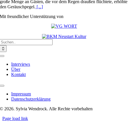
große Menge an Gästen, die vor dem Regen draußen flüchtete, erhöhte
den Geräuschpegel.
[...]
Mit freundlicher Unterstützung von
Suche
nach:
Toggle
Navigation
Interviews
Über
Kontakt
Toggle
Navigation
Impressum
Datenschutzerklärung
© 2026. Sylvia Wendrock. Alle Rechte vorbehalten
Page load link