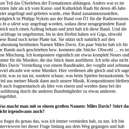
um Teil das Überleben der Formationen abhängen. Anders war es im
etzten Jahr als ich vom Kunst- und Kulturklub Raab für deren 40-Jahr-
eier angefragt und gebeten wurde, eine Band zusammenzustellen.
eitgleich ist Philipp Nykrin aus der Band von Ö1 für die Radiosessions
u
In a silent way
angefragt worden, sodass diese neugegründete Band
leich noch einen Auftrag bekam und jetzt hab ich diese Band. Und die
achfrage ist ungebremst, bis in den Herbst haben wir Gigs, obwohl
iese Band noch keine Platte hat. Sie stützt sich natürlich auf den
ahnsinnig berühmten Namen Miles Davis. Ein paar Stücke hab ich für
ie Bands auch geschrieben bzw. kommen alte Stücke. Obwohl … es ist
ine Mischung. Ich komponiere eigentlich nie etwas komplett Neues un
mmer für die Musiker, die das Stück dann ausführen. Ich teile also nicht
iles Davis’ Vorstellung von einem Bandleader, der vorgibt und zehnma
oviel abcasht wie seine Musiker. Hier verdienen alle gleich und ich sag
icht, was zu tun ist, sondern schaue, was beim Spielen herauskommt. S
ird aus meiner Musik dann auch unsere Musik. Kompositionen bleibe
ft auch fragmentarisch als Idee von einem und werden dann bei der
usführung durch die anderen Bandmitglieder zu etwas anderem
ingeführt.
as macht man mit so einem großen Namen: Miles Davis? Stört da
icht irgendwann auch?
a fragst du genau das, was ich immer vermieden hab, zu tun. Ich bin
nterviewern bei dieser Frage bislang aus dem Weg gegangen und hab