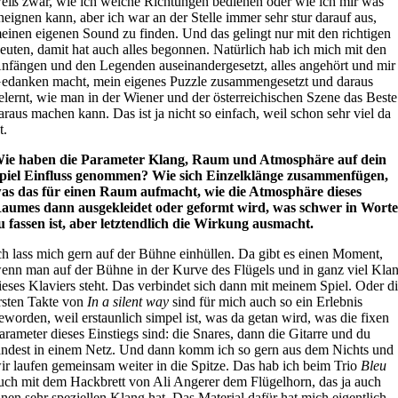
eiß zwar, wie ich welche Richtungen bedienen oder wie ich mir was
neignen kann, aber ich war an der Stelle immer sehr stur darauf aus,
einen eigenen Sound zu finden. Und das gelingt nur mit den richtigen
euten, damit hat auch alles begonnen. Natürlich hab ich mich mit den
nfängen und den Legenden auseinandergesetzt, alles angehört und mir
edanken macht, mein eigenes Puzzle zusammengesetzt und daraus
elernt, wie man in der Wiener und der österreichischen Szene das Beste
araus machen kann. Das ist ja nicht so einfach, weil schon sehr viel da
t.
ie haben die Parameter Klang, Raum und Atmosphäre auf dein
piel Einfluss genommen? Wie sich Einzelklänge zusammenfügen,
as das für einen Raum aufmacht, wie die Atmosphäre dieses
aumes dann ausgekleidet oder geformt wird, was schwer in Wort
u fassen ist, aber letztendlich die Wirkung ausmacht.
ch lass mich gern auf der Bühne einhüllen. Da gibt es einen Moment,
enn man auf der Bühne in der Kurve des Flügels und in ganz viel Kla
ieses Klaviers steht. Das verbindet sich dann mit meinem Spiel. Oder d
rsten Takte von
In a silent way
sind für mich auch so ein Erlebnis
eworden, weil erstaunlich simpel ist, was da getan wird, was die fixen
arameter dieses Einstiegs sind: die Snares, dann die Gitarre und du
andest in einem Netz. Und dann komm ich so gern aus dem Nichts und
ir laufen gemeinsam weiter in die Spitze. Das hab ich beim Trio
Bleu
uch mit dem Hackbrett von Ali Angerer dem Flügelhorn, das ja auch
inen sehr speziellen Klang hat. Das Material dafür hat mich eigentlich