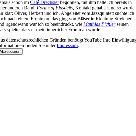
amals schon im
Café Drechsler
begonnen, mit ihm hatte ich bereits in
iner anderen Band,
Forms of Plasticity,
Kontakt gehabt. Und so wurde
ir klar: Oliver, Herbert und ich. Abgeleitet vom Jazzquintett suchte ich
och nach einem Frontman, das ging von Bläser in Richtung Streicher
nd irgendwann war ich so beeindruckt, wie
Matthias Pichler
seinen
ass spielte, dass er mein innerlicher Frontman wurde.
us datenschutzrechlichen Gründen benötigt YouTube Ihre Einwilligu
nformationen finden Sie unter
Impressum
.
Akzeptieren