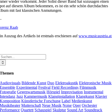
mmer wieder vorkommt. Jeder Solist dieser Band hat sozusagen einen
pot auf diesem Album bekommen, es ist ein sehr schön durchdachtes
lbum mit fast klassischen Anmutungen.
—
orenz Raab
in Auszug des Artikels ist erstmals erschienen auf
www.musicaustria.at
Suche
nach:
Themen
Audiovisuals
Bildende Kunst
Duo
Elektroakustik
Elektronische Musik
Ensemble
Experimental
Festival
Field Recordings
Filmmusik
Fotografie
Gegenwartsmusik
Hörspiel
Improvisation
Instrumental
Intendanz
Jazz
Kammermusik
Klanginstallation
Klangkunst
Klavier
Komposition
Künstlerische Forschung
Label
Medienkunst
Musiktheater
Mutterschaft
Neue Musik
Noise
Oper
Orchester
Performance
Quartett
Schauspiel
Skulptur
Sound Art
Soundtrack