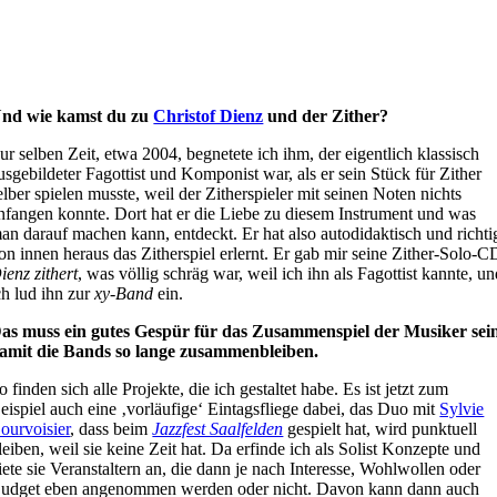
nd wie kamst du zu
Christof Dienz
und der Zither?
ur selben Zeit, etwa 2004, begnetete ich ihm, der eigentlich klassisch
usgebildeter Fagottist und Komponist war, als er sein Stück für Zither
elber spielen musste, weil der Zitherspieler mit seinen Noten nichts
nfangen konnte. Dort hat er die Liebe zu diesem Instrument und was
an darauf machen kann, entdeckt. Er hat also autodidaktisch und richti
on innen heraus das Zitherspiel erlernt. Er gab mir seine Zither-Solo-C
ienz zithert
, was völlig schräg war, weil ich ihn als Fagottist kannte, u
ch lud ihn zur
xy-Band
ein.
as muss ein gutes Gespür für das Zusammenspiel der Musiker sei
amit die Bands so lange zusammenbleiben.
o finden sich alle Projekte, die ich gestaltet habe. Es ist jetzt zum
eispiel auch eine ‚vorläufige‘ Eintagsfliege dabei, das Duo mit
Sylvie
ourvoisier
, dass beim
Jazzfest Saalfelden
gespielt hat, wird punktuell
leiben, weil sie keine Zeit hat. Da erfinde ich als Solist Konzepte und
iete sie Veranstaltern an, die dann je nach Interesse, Wohlwollen oder
udget eben angenommen werden oder nicht. Davon kann dann auch