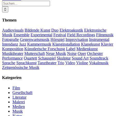
Suche
nach:
Themen
Audiovisuals
Bildende Kunst
Duo
Elektroakustik
Elektronische
Musik
Ensemble
Experimental
Festival
Field Recordings
Filmmusik
Fotografie
Gegenwartsmusik
Hörspiel
Improvisation
Instrumental
Intendanz
Jazz
Kammermusik
Klanginstallation
Klangkunst
Klavier
Komposition
Künstlerische Forschung
Label
Medienkunst
Musiktheater
Mutterschaft
Neue Musik
Noise
Oper
Orchester
Performance
Quartett
Schauspiel
Skulptur
Sound Art
Soundtrack
Sprache
Sprachkunst
Tanztheater
Trio
Video
Violine
Vokalmusik
Zeitgenössische Musik
Kategorien
Film
Gesellschaft
Literatur
Malerei
Medien
Musik
Natur